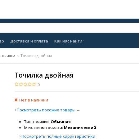
ер
Доставка и оплата
Как нас найти?
 точилки
Точилка двойная
Точилка двойная
0
Нет в наличии
›
→
Посмотреть похожие товары
Тип точилки
Обычная
Механизм точилки
Механический
›
Посмотреть полные характеристики