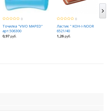
0
0
Точилка "VIVO MAPED"
Ластик " KOH-I-NOOR
арт.506300
6521/40
0
,97
1
,26
руб.
руб.