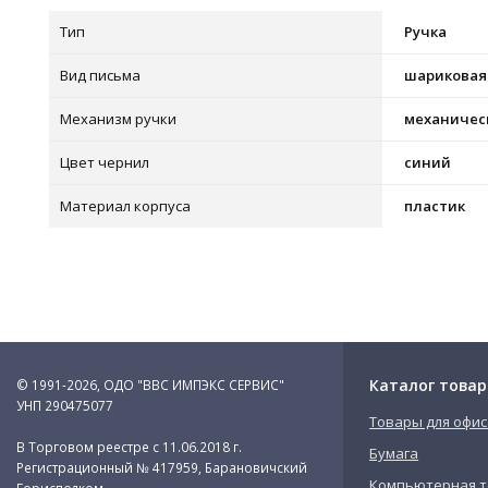
Тип
Ручка
Вид письма
шариковая
Механизм ручки
механичес
Цвет чернил
синий
Материал корпуса
пластик
Каталог товар
© 1991-2026, ОДО "ВВС ИМПЭКС СЕРВИС"
УНП 290475077
Товары для офис
В Торговом реестре с 11.06.2018 г.
Бумага
Регистрационный № 417959, Барановичский
Компьютерная т
Горисполком