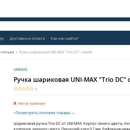
ер
Доставка и оплата
Как нас найти?
я письма
Ручка шариковая UNI-MAX "Trio DC" синий
UNIMAX
Ручка шариковая UNI-MAX "Trio DC"
0
Нет в наличии
›
→
Посмотреть похожие товары
Шариковая ручка Trio DC от UNI-MAX. Корпус синего цвета, п
колпачок черного цвета. Пишущий узел 0.7 мм. Рифленая нижн