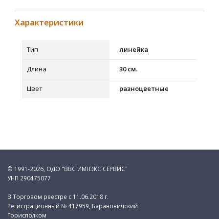
Характеристики
Тип
линейка
Длина
30 см.
Цвет
разноцветные
© 1991-2026, ОДО "ВВС ИМПЭКС СЕРВИС"
УНП 290475077
В Торговом реестре с 11.06.2018 г.
Регистрационный № 417959, Барановичский
Горисполком