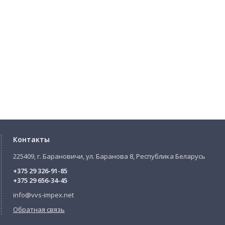
Контакты
225409, г. Барановичи, ул. Баранова 8, Республика Беларусь
+375 29 326-91-85
+375 29 656-34-45
info@vvs-impex.net
Обратная связь