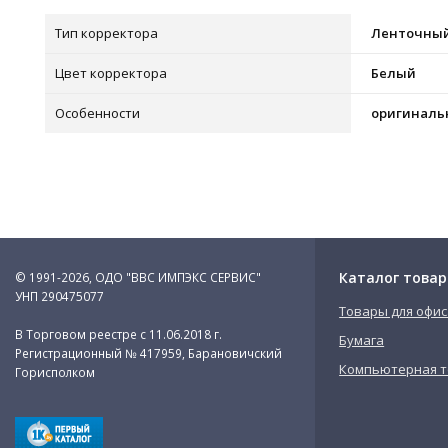
Тип корректора
Ленточны
Цвет корректора
Белый
Особенности
оригиналь
Каталог товар
© 1991-2026, ОДО "ВВС ИМПЭКС СЕРВИС"
УНП 290475077
Товары для офис
В Торговом реестре с 11.06.2018 г.
Бумага
Регистрационный № 417959, Барановичский
Компьютерная т
Горисполком