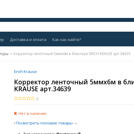
ер
Доставка и оплата
Как нас найти?
торы
Корректор ленточный 5ммх6м в блистере ERICH KRAUSE арт.34639
Erich Krause
Корректор ленточный 5ммх6м в бли
KRAUSE арт.34639
0
Нет в наличии
›
→
Посмотреть похожие товары