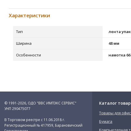
Характеристики
Тип
лента упа
Ширина
48 мм
Особенности
намотка 66 
Каталог товар
© 1991-2026, ОДО "ВВС ИМПЭКС СЕРВИС"
УНП 290475077
Товары для офис
В Торговом реестре с 11.06.2018 г.
Бумага
Регистрационный № 417959, Барановичский
Компьютерная т
Горисполком