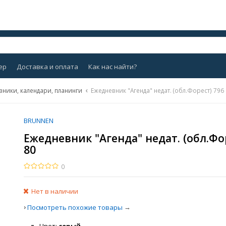
ер
Доставка и оплата
Как нас найти?
вники, календари, планинги
Ежедневник "Агенда" недат. (обл.Форест) 796
BRUNNEN
Ежедневник "Агенда" недат. (обл.Фор
80
0
Нет в наличии
›
→
Посмотреть похожие товары