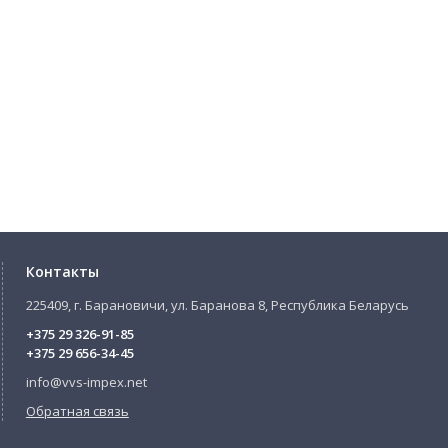
Контакты
225409, г. Барановичи, ул. Баранова 8, Республика Беларусь
+375 29 326-91-85
+375 29 656-34-45
info@vvs-impex.net
Обратная связь