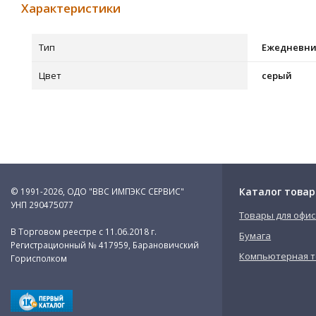
Характеристики
Тип
Ежедневни
Цвет
серый
Каталог товар
© 1991-2026, ОДО "ВВС ИМПЭКС СЕРВИС"
УНП 290475077
Товары для офис
В Торговом реестре с 11.06.2018 г.
Бумага
Регистрационный № 417959, Барановичский
Компьютерная т
Горисполком