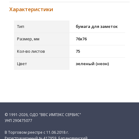
Характеристики
Тип
бумага для заметок
Размер, мм
76х76
Кол-во листов
75
Цвет
зеленый (неон)
© 1991-2026, ОДО "ВВС ИМПЭКС СЕРВИС"
УНП 290475077
В Торговом реестре с 11.06.2018 г.
Регистрационный № 417959, Барановичский