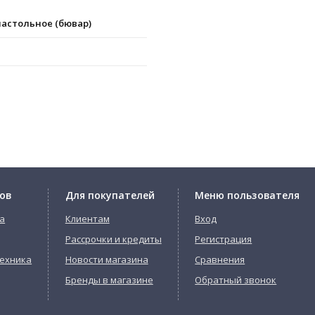
астольное (бювар)
ов
Для покупателей
Меню пользователя
а
Клиентам
Вход
Рассрочки и кредиты
Регистрация
ехника
Новости магазина
Сравнения
Бренды в магазине
Обратный звонок