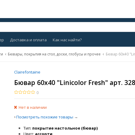
ер
Доставка и оплата
Как нас найти?
ти
Бювары, покрытия на стол, доски, глобусы и прочее
Бювар 60х40 "Lin
Clairefontaine
Бювар 60х40 "Linicolor Fresh" арт. 32
0
Нет в наличии
›
→
Посмотреть похожие товары
Тип
покрытие настольное (бювар)
Цвет
ассорти