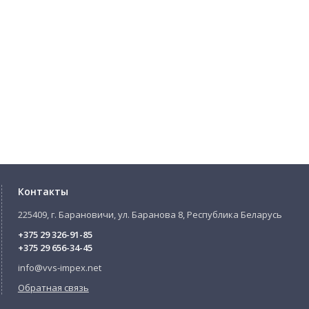
Контакты
225409, г. Барановичи, ул. Баранова 8, Республика Беларусь
+375 29 326-91-85
+375 29 656-34-45
info@vvs-impex.net
Обратная связь