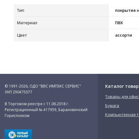
Тип
покрытие н
Материал
ПВХ
Цвет
ассорти
Каталог товар
© 1991-2026, ОДО "ВВС ИМПЭКС СЕРВИС"
УНП 290475077
Товары для офис
В Торговом реестре с 11.06.2018 г.
Бумага
Регистрационный № 417959, Барановичский
Компьютерная т
Горисполком