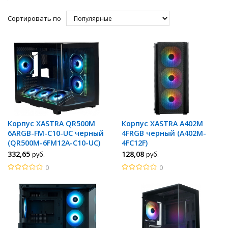
Сортировать по
Корпус XASTRA QR500M
Корпус XASTRA A402M
6ARGB-FM-C10-UC черный
4FRGB черный (A402M-
(QR500M-6FM12A-C10-UC)
4FC12F)
332
,65
128
,08
руб.
руб.
0
0