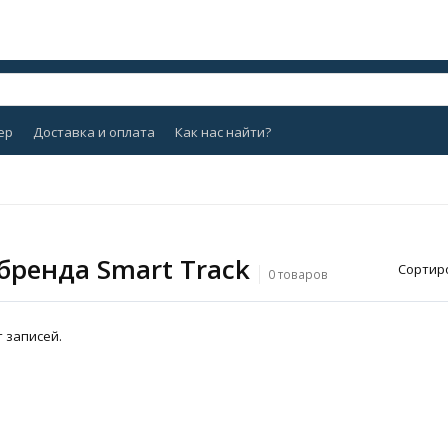
ер
Доставка и оплата
Как нас найти?
 бренда Smart Track
Сортир
0 товаров
 записей.